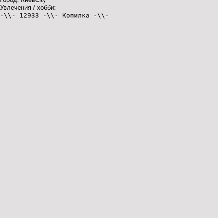
Увлечения / хобби:
-\\- 12933 -\\- Копилка -\\-