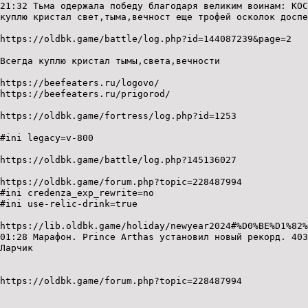
21:32 Тьма одержала победу благодаря великим воинам: КОС
куплю кристал свет,тыма,вечност еще трофей осколок доспе
https://oldbk.game/battle/log.php?id=144087239&page=2
Всегда куплю кристал тымы,света,вечности
https://beefeaters.ru/logovo/
https://beefeaters.ru/prigorod/
https://oldbk.game/fortress/log.php?id=1253
#ini legacy=v-800
https://oldbk.game/battle/log.php?145136027
https://oldbk.game/forum.php?topic=228487994
#ini credenza_exp_rewrite=no
#ini use-relic-drink=true
https://lib.oldbk.game/holiday/newyear2024#%D0%BE%D1%82
01:28 Марафон. Prince Arthas установил новый рекорд. 40
Ларчик
https://oldbk.game/forum.php?topic=228487994