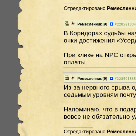
________
Отредактировано
Ремесленн
Ремесленник
[9]
#
228501834
В Коридорах судьбы на
очки достижения «Усерд
При клике на NPC откры
оплаты.
Ремесленник
[9]
#
228501835
Из-за нервного срыва о
седьмым уровням почту
Напоминаю, что в подар
вовсе не обязательно у
________
Отредактировано
Ремесленн