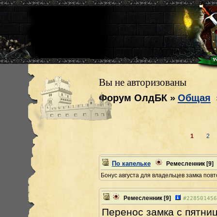
Вы не авторизованы
Форум ОлдБК
»
Общая
1
2
По капельке
Ремесленник
[9]
Бонус августа для владельцев замка повт
Ремесленник
[9]
#
228501456
Перенос замка с пятниц