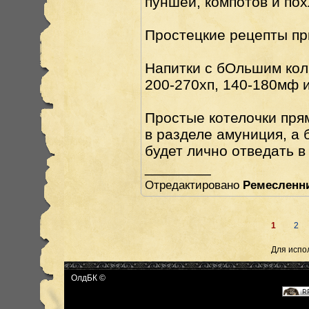
пуншей, компотов и пох
Простецкие рецепты пр
Напитки с бОльшим кол
200-270хп, 140-180мф и
Простые котелочки прям
в разделе амуниция, а
будет лично отведать в
________
Отредактировано
Ремесленн
1
2
Для испо
ОлдБК ©