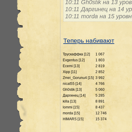
10:11 Gh0stik на 13 ур
10:11 Даргинец на 14 
10:11 morda на 15 уров
Теперь набивают
Трускаффка [12]
1 067
Evgentus [12]
1 803
Ecemi [13]
2 819
Xipp [11]
2 852
Zmei_Gorunu4 [15]
3 992
nicat55 [14]
4 766
Gh0stik [13]
5 060
Даргинец [14]
5 285
killa [13]
8 891
lommi [15]
8 437
morda [15]
12 746
HIMARS [15]
15 374