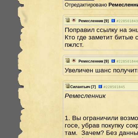
Отредактировано
Ремесленн
Ремесленник
[9]
#
228501843
Поправил ссылку на эн
Кто где заметит битые 
пжлст.
Ремесленник
[9]
#
228501844
Увеличен шанс получит
Силантьич
[7]
#
228501845
Ремесленник
1. Вы ограничили возмо
госе, убрав покупку сок
там. Зачем? Без данны