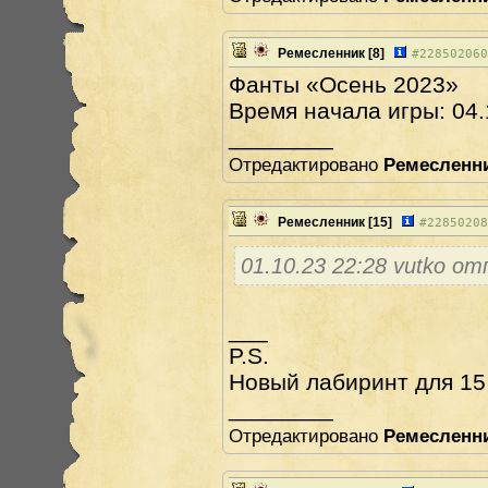
Ремесленник
[8]
#
228502060
Фанты «Осень 2023»
Время начала игры: 04.
________
Отредактировано
Ремесленн
Ремесленник
[15]
#
22850208
01.10.23 22:28 vutko о
___
P.S.
Новый лабиринт для 15 
________
Отредактировано
Ремесленн