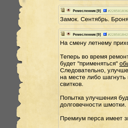
Ремесленник
[9]
#
228501836
Замок. Сентябрь. Брон
Ремесленник
[9]
#
228501842
На смену летнему прих
Теперь во время ремон
будет "применяться"
об
Следовательно, улучшен
на месте либо шагнуть 
свитков.
Попытка улучшения буд
долговечности шмотки.
Премиум перса имеет зн
________