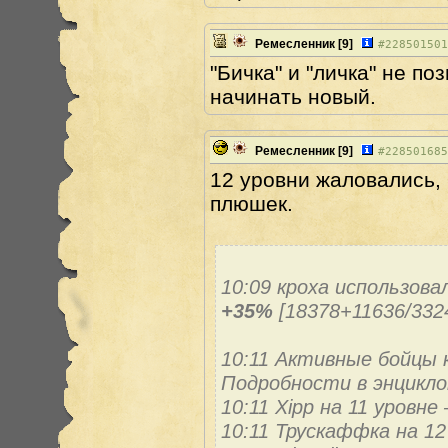
Ремесленник
[9]
#
228501501
"Бичка" и "личка" не п
начинать новый.
Ремесленник
[9]
#
228501685
12 уровни жаловались, 
плюшек.
10:09 кроха использова
+35%
[18378+11636/332
10:11 Активные бойцы 
Подробноcти в энцикло
10:11 Xipp на 11 уров
10:11 Трускаффка на 12