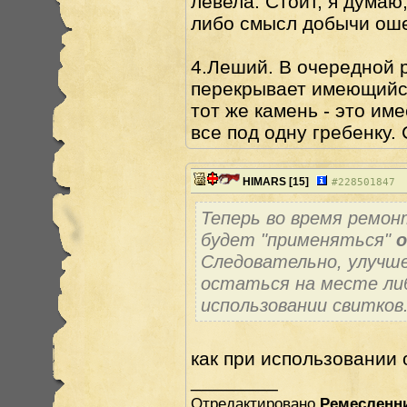
левела. Стоит, я думаю
либо смысл добычи ош
4.Леший. В очередной 
перекрывает имеющийся
тот же камень - это им
все под одну гребенку.
HIMARS
[15]
#
228501847
Теперь во время ремон
будет "применяться"
Следовательно, улучше
остаться на месте либ
использовании свитков
как при использовании 
________
Отредактировано
Ремесленн