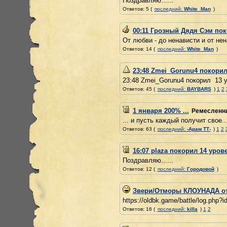
Поздравляю......
Ответов: 5 (
последний:
White_Man
)
00:11 Грозный Дядя Сэм пок
От любви - до ненависти и от нен
Ответов: 14 (
последний:
White_Man
)
23:48 Zmei_Gorunu4 покорил
23:48 Zmei_Gorunu4 покорил 13 ур
Ответов: 45 (
последний:
BAYBARS
)
1
2
1 января 200% ...
Ремесленн
... и пусть каждый получит свое...
Ответов: 63 (
последний:
-Арам ТТ-
)
1
2
16:07 plaza покорил 14 уров
Поздравляю......
Ответов: 12 (
последний:
Городовой
)
Звери/Отморы КЛОУНАДА о
https://oldbk.game/battle/log.php?
Ответов: 16 (
последний:
killa
)
1
2