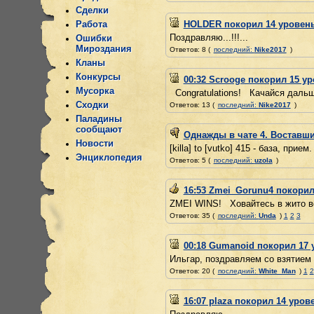
Сделки
Работа
HOLDER покорил 14 уровень
Поздравляю...!!!...
Ошибки
Мироздания
Ответов: 8 (
последний:
Nike2017
)
Кланы
Конкурсы
00:32 Scrooge покорил 15 ур
Мусорка
Congratulations! Качайся дальше
Сходки
Ответов: 13 (
последний:
Nike2017
)
Паладины
сообщают
Однажды в чате 4. Воставши
Новости
[killa] to [vutko] 415 - база, прием. 
Энциклопедия
Ответов: 5 (
последний:
uzola
)
16:53 Zmei_Gorunu4 покорил
ZMEI WINS! Ховайтесь в жито вор
Ответов: 35 (
последний:
Unda
)
1
2
3
00:18 Gumanoid покорил 17 
Ильгар, поздравляем со взятием 
Ответов: 20 (
последний:
White_Man
)
1
2
16:07 plaza покорил 14 уров