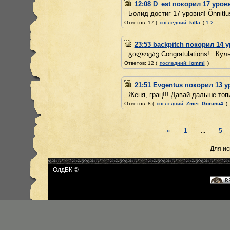
12:08 D_est покорил 17 уров
Болид достиг 17 уровня! Õnnitlus
Ответов: 17 (
последний:
killa
)
1
2
23:53 backpitch покорил 14 
გილოცავ Congratulations! Культ
Ответов: 12 (
последний:
lommi
)
21:51 Evgentus покорил 13 у
Женя, грац!!! Давай дальше топи
Ответов: 8 (
последний:
Zmei_Gorunu4
)
«
1
...
5
Для ис
ОлдБК ©