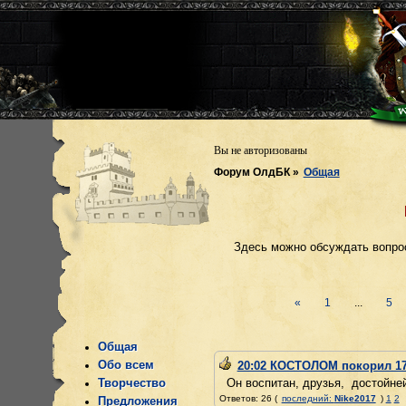
Вы не авторизованы
Форум ОлдБК
»
Общая
Здесь можно обсуждать вопро
«
1
...
5
Общая
Обо всем
20:02 КОСТОЛОМ покорил 17
Творчество
Он воспитан, друзья, достойней
Ответов: 26 (
последний:
Nike2017
)
1
2
Предложения