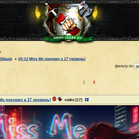
ы
Общая
»
00:12 Miss Me покорил a 17 уровень!
фильтр по:
1
2
 Me покорил a 17 уровень!
vutko
[17]