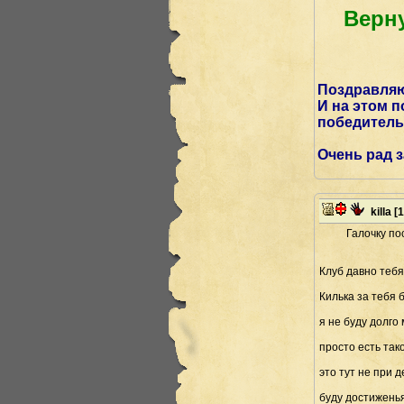
Верну
Поздравляю,
И на этом 
победител
Очень рад з
killa
[1
Галочку пост
Клуб давно тебя
Килька за тебя 
я не буду долго
просто есть тако
это тут не при 
буду достижень