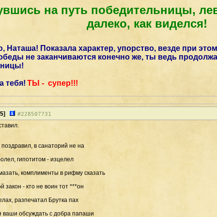
вшись на путь победительницы, лев
далеко, как виделся!
 Наташа! Показала характер, упорство, везде при этом
победы не заканчиваются конечно же, ты ведь продолжа
ьницы!
а тебя!
ТЫ - супер!!!
5]
#
228507731
авил.
 поздравил, в санаторий не на
болел, гипотитом - изцелел
 мазать, комплименты в рифму сказать
й закон - кто не воин тот ***он
делах, разпечатал Брутка пах
я ваши обсуждать с добра папаши