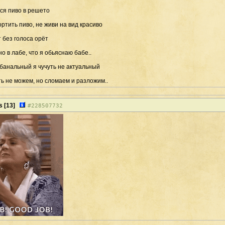
тся пиво в решето
ортить пиво, не живи на вид красиво
т без голоса орёт
о в лабе, что я обьяснаю бабе..
 банальный я чучуть не актуальный
ть не можем, но сломаем и разложим..
s
[13]
#
228507732