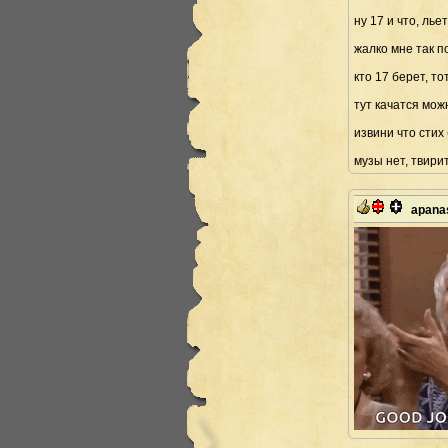
ну 17 и что, лье
жалко мне так п
кто 17 берет, то
тут качатся можн
извини чтo стих
музы нет, твири
apana