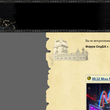
Вы не авторизован
Форум ОлдБК
»
00:12 Miss