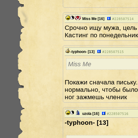
Miss Me
[16]
#
228507514
Срочно ищу мужа, цель 
Кастинг по понедельник
-typhoon-
[13]
#
228507515
Miss Me
Покажи сначала письку.
нормально, чтобы было
ног зажмешь членик
uzola
[16]
#
228507516
-typhoon- [13]