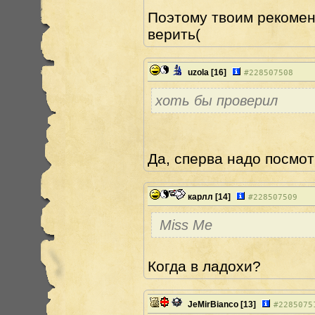
Поэтому твоим рекомен
верить(
uzola
[16]
#
228507508
хоть бы проверил
Да, сперва надо посмотр
карлл
[14]
#
228507509
Miss Me
Когда в ладохи?
JeMirBianco
[13]
#
2285075