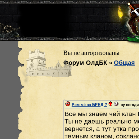
Вы не авторизованы
Форум ОлдБК
»
Общая
Рем чё за БРЕД ?
ну погоди
Все мы знаем чей клан M
Ты не даешь реально ме
вернется, а тут утка п
темным кланом, соклано