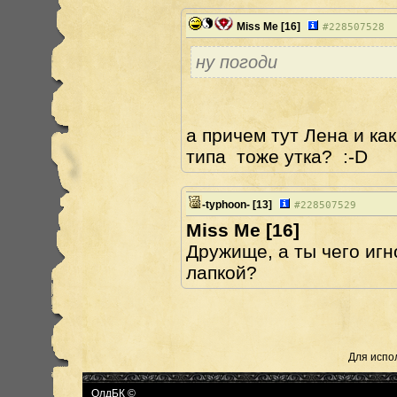
Miss Me
[16]
#
228507528
ну погоди
а причем тут Лена и ка
типа тоже утка? :-D
-typhoon-
[13]
#
228507529
Miss Me [16]
Дружище, а ты чего иг
лапкой?
Для испо
ОлдБК ©