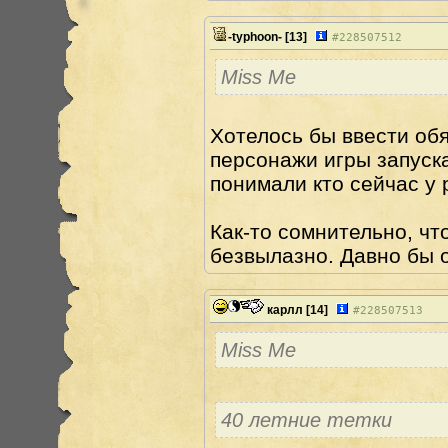
-typhoon-
[13]
#
228507512
Miss Me
Хотелось бы ввести об
персонажи игры запуска
понимали кто сейчас у 
Как-то сомнительно, чт
безвылазно. Давно бы 
карлл
[14]
#
228507513
Miss Me
40 летние тетки