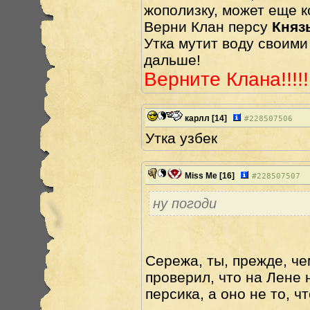
жополизку, может еще ко
Верни Клан персу
Княз
Утка мутит воду своими 
дальше!
Верните Клана!!!!!!
карлл
[14]
#
228507506
Утка узбек
Miss Me
[16]
#
228507507
ну погоди
Сережа, ты, прежде, че
проверил, что на Лене 
персика, а оно не то, ч