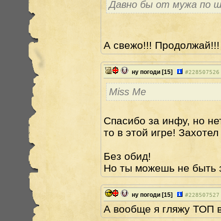
Давно бы от мужа по 
А свежо!!! Продолжай!!!
ну погоди
[15]
#
228507526
Miss Me
Спасибо за инфу, но не
то в этой игре! Захотел
Без обид!
Но ты можешь не быть 
ну погоди
[15]
#
228507527
А вообще я гляжу ТОП 