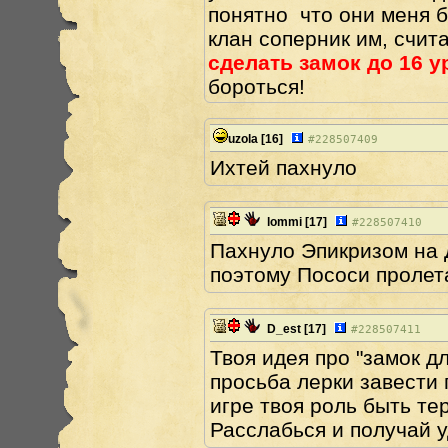
понятно что они меня б
клан соперник им, счит
сделать замок до 16 у
бороться!
uzola
[16]
#
228507409
Ихтей пахнуло
lommi
[17]
#
228507410
Пахнуло Эпикризом на Д
поэтому Пососи пролет
D_est
[17]
#
228507411
Твоя идея про "замок д
просьба лерки завести 
игре твоя роль быть те
Расслабься и получай 