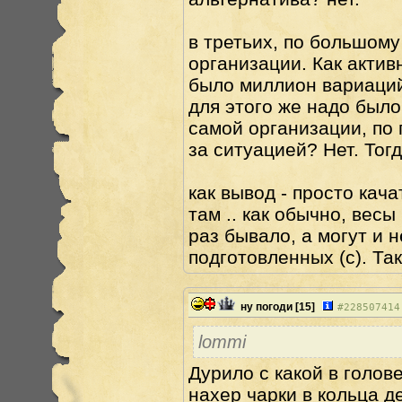
в третьих, по большому
организации. Как актив
было миллион вариаций,
для этого же надо было
самой организации, по п
за ситуацией? Нет. Тог
как вывод - просто кача
там .. как обычно, весы
раз бывало, а могут и 
подготовленных (с). Та
ну погоди
[15]
#
228507414
lommi
Дурило с какой в голов
нахер чарки в кольца де