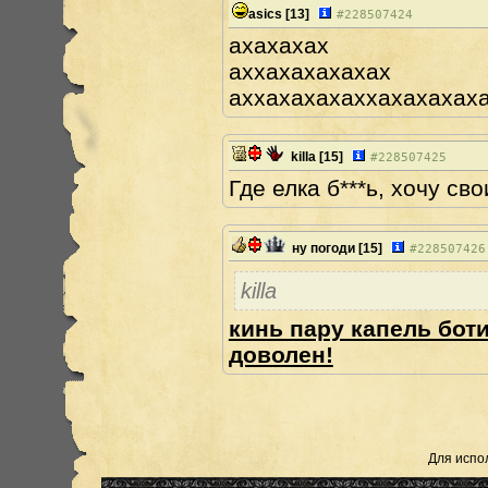
asics
[13]
#
228507424
ахахахах
аххахахахахах
аххахахахаххахахахах
killa
[15]
#
228507425
Где елка б***ь, хочу св
ну погоди
[15]
#
228507426
killa
кинь пару капель боти
доволен!
Для испо