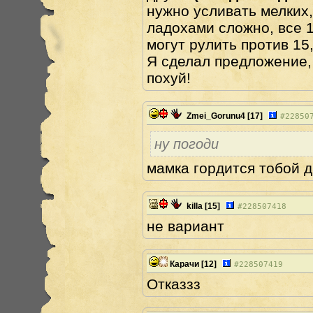
нужно усливать мелких,
ладохами сложно, все 1
могут рулить против 15
Я сделал предложение, 
похуй!
Zmei_Gorunu4
[17]
#
22850
ну погоди
мамка гордится тобой дау
killa
[15]
#
228507418
не вариант
Карачи
[12]
#
228507419
Отказзз