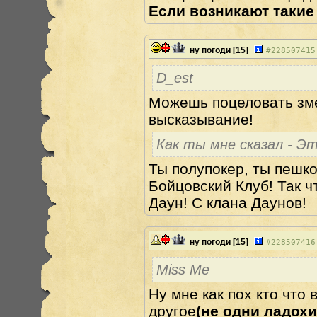
Если возникают такие
ну погоди
[15]
#
228507415
D_est
Можешь поцеловать змея
высказывание!
Как ты мне сказал - Эт
Ты полупокер, ты пешко
Бойцовский Клуб! Так ч
Даун! С клана Даунов!
ну погоди
[15]
#
228507416
Miss Me
Ну мне как пох кто что в
другое
(не одни ладох