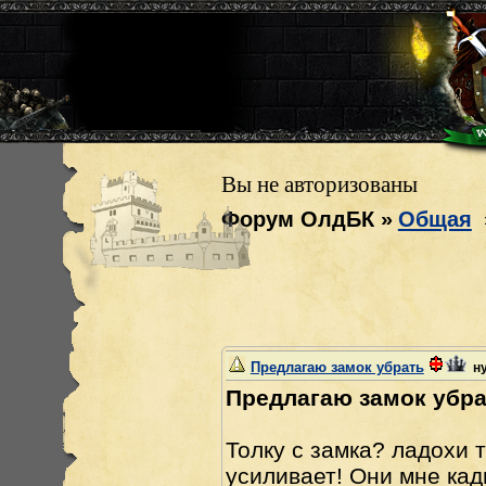
Вы не авторизованы
Форум ОлдБК
»
Общая
Предлагаю замок убрать
н
Предлагаю замок убрать!
Толку с замка? ладохи т
усиливает! Они мне кад