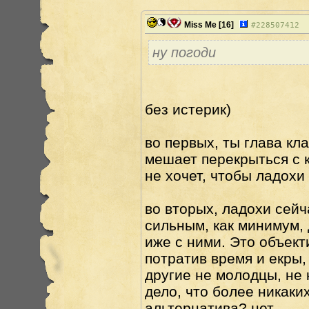
Miss Me
[16]
#
228507412
ну погоди
без истерик)
во первых, ты глава кл
мешает перекрыться с к
не хочет, чтобы ладохи
во вторых, ладохи сейч
сильным, как минимум, 
иже с ними. Это объе
потратив время и екры,
другие не молодцы, не 
дело, что более никаки
альтернатива? нет.