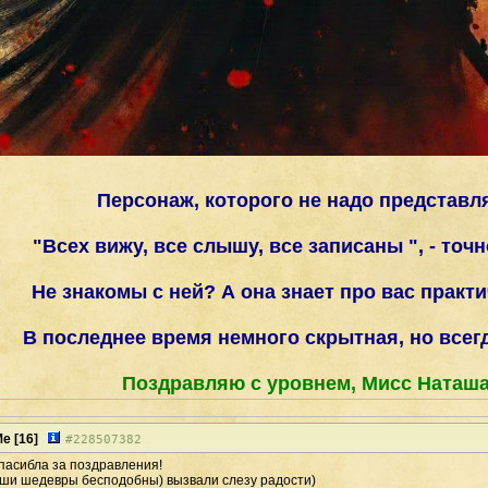
Персонаж, которого не надо представл
"Всех вижу, все слышу, все записаны ", - точн
Не знакомы с ней? А она знает про вас практи
В последнее время немного скрытная, но всег
Поздравляю с уровнем, Мисс Наташа
Me
[16]
#
228507382
пасибла за поздравления!
ваши шедевры бесподобны) вызвали слезу радости)