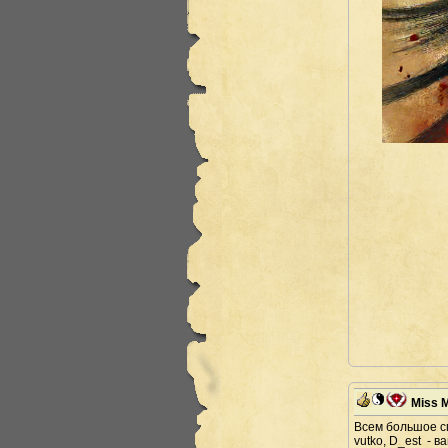
Miss 
Всем большое с
vutko, D_est - 