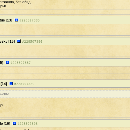
ревзошла, без обид.
гры!
tus
[13]
#
228507385
avsky
[15]
#
228507386
5]
#
228507387
[14]
#
228507389
 игры
ш?
)
Me
[16]
#
228507393