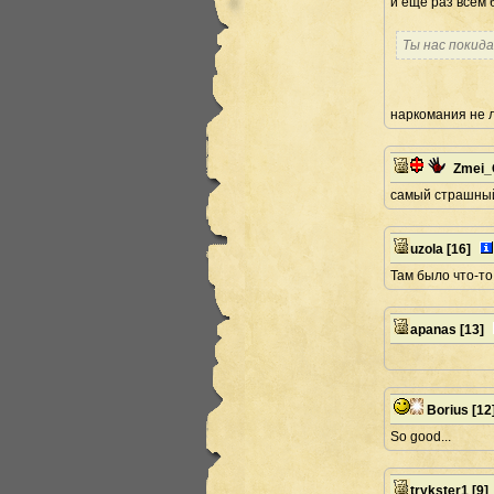
и еще раз всем 
Ты нас покид
наркомания не 
Zmei_
самый страшный
uzola
[16]
Там было что-т
apanas
[13]
Borius
[12
So good...
trykster1
[9]