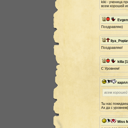
kiki - ученица п
всем хорошей и
Evgen
Поздравляю)
Ilya_Popl
Поздравляю!
killa
[1
С Уровнем!
карлл
всем хорошей
Ты нас покидае
Ах да с уровнем
Miss 