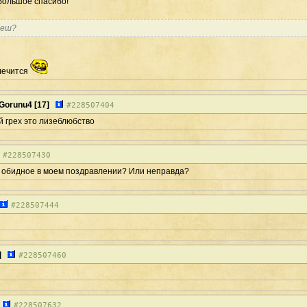
большое спасибо!
аеш?
лечится
Gorunu4
[17]
#
228507404
 грех это лизеблюбство
#
228507430
о обидное в моем поздравлении? Или неправда?
#
228507444
]
#
228507460
#
228507632