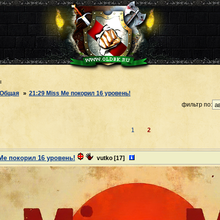
ы
Общая
»
21:29 Miss Me покорил 16 уровень!
фильтр по:
1
2
 Me покорил 16 уровень!
vutko
[17]