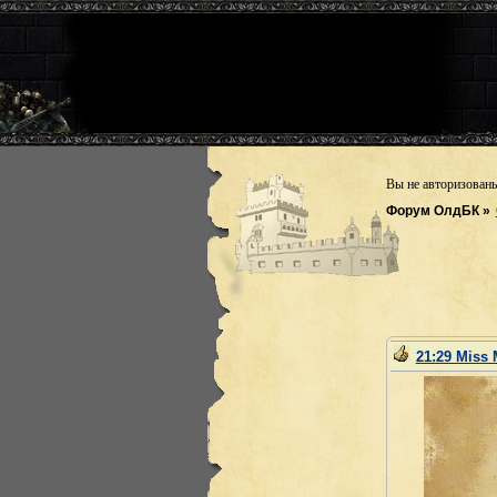
Вы не авторизован
Форум ОлдБК
»
21:29 Miss